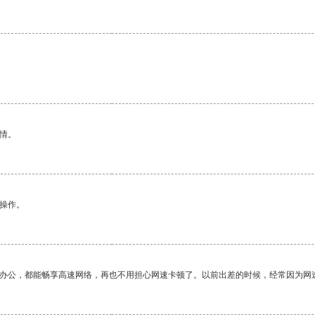
情。
悉操作。
作办公，都能畅享高速网络，再也不用担心网速卡顿了。以前出差的时候，经常因为网