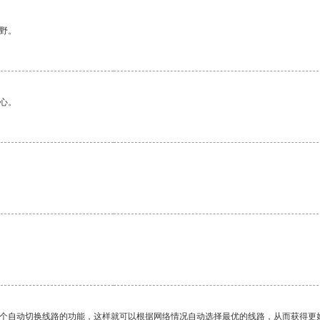
野。
心。
一个自动切换线路的功能，这样就可以根据网络情况自动选择最优的线路，从而获得更