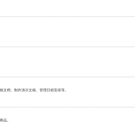
编辑文档、制作演示文稿、管理日程安排等。
的商品。