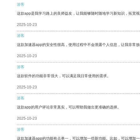
游客
这款app是我学习路上的良师益友，让我能够随时随地学习新知识，拓宽视
2025-10-23
游客
这款加速器app的安全性很高，使用过程中不会泄露个人信息，让我非常放
2025-10-23
游客
这款软件的功能非常强大，可以满足我日常使用的需求。
2025-10-23
游客
这款app的用户评论非常真实，可以帮助我做出更准确的选择。
2025-10-23
游客
这款加速器app的功能有点单一，可以增加一些新功能。比如，可以增加