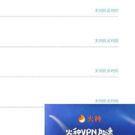
支持
[0]
反对
[0]
支持
[0]
反对
[0]
支持
[0]
反对
[0]
支持
[0]
反对
[0]
支持
[0]
反对
[0]