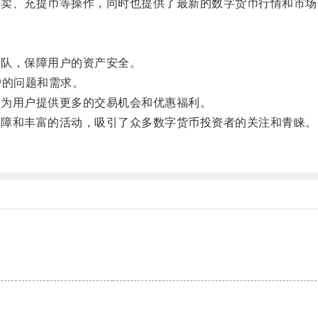
的买卖、充提币等操作，同时也提供了最新的数字货币行情和市
团队，保障用户的资产安全。
的问题和需求。
，为用户提供更多的交易机会和优惠福利。
的保障和丰富的活动，吸引了众多数字货币投资者的关注和青睐。
。