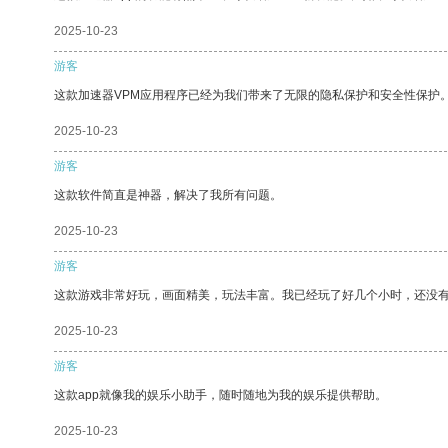
2025-10-23
游客
这款加速器VPM应用程序已经为我们带来了无限的隐私保护和安全性保护
2025-10-23
游客
这款软件简直是神器，解决了我所有问题。
2025-10-23
游客
这款游戏非常好玩，画面精美，玩法丰富。我已经玩了好几个小时，还没
2025-10-23
游客
这款app就像我的娱乐小助手，随时随地为我的娱乐提供帮助。
2025-10-23