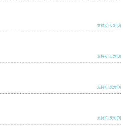
支持
[0]
反对
[0]
支持
[0]
反对
[0]
支持
[0]
反对
[0]
支持
[0]
反对
[0]