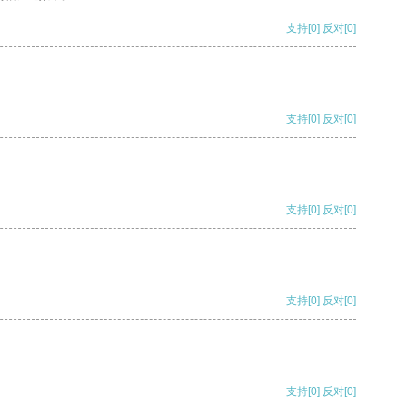
支持
[0]
反对
[0]
支持
[0]
反对
[0]
支持
[0]
反对
[0]
支持
[0]
反对
[0]
支持
[0]
反对
[0]