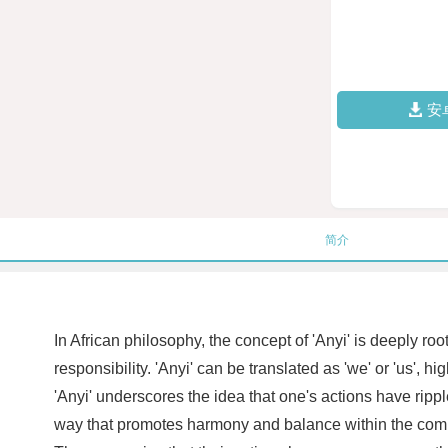
安
简介
In African philosophy, the concept of 'Anyi' is deeply r
responsibility. 'Anyi' can be translated as 'we' or 'us', h
'Anyi' underscores the idea that one's actions have rippl
way that promotes harmony and balance within the commun