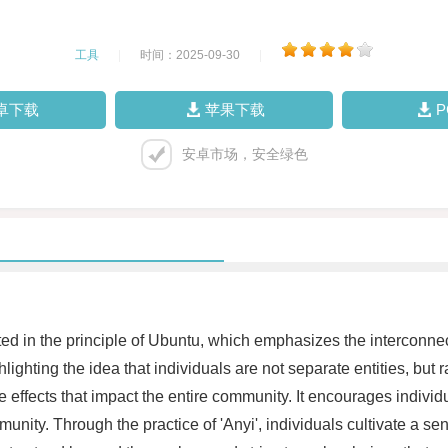
工具
|
时间：2025-09-30
|
卓下载
苹果下载
安卓市场，安全绿色
ooted in the principle of Ubuntu, which emphasizes the interconne
ighlighting the idea that individuals are not separate entities, bu
e effects that impact the entire community. It encourages individu
ity. Through the practice of 'Anyi', individuals cultivate a sen