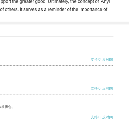
ort the greater good. Ultimately, the concept of 'Anyi'
of others. It serves as a reminder of the importance of
支持
[0]
反对
[0]
支持
[0]
反对
[0]
非常担心。
支持
[0]
反对
[0]